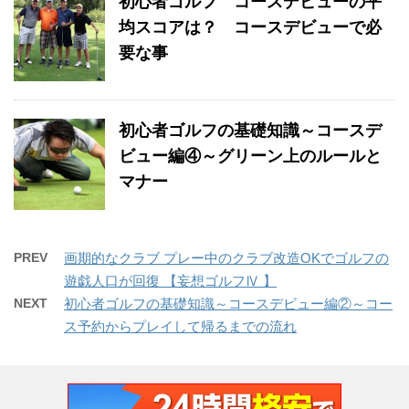
初心者ゴルフ コースデビューの平
均スコアは？ コースデビューで必
要な事
初心者ゴルフの基礎知識～コースデ
ビュー編④～グリーン上のルールと
マナー
PREV
画期的なクラブ プレー中のクラブ改造OKでゴルフの
遊戯人口が回復 【妄想ゴルフⅣ 】
NEXT
初心者ゴルフの基礎知識～コースデビュー編②～コー
ス予約からプレイして帰るまでの流れ