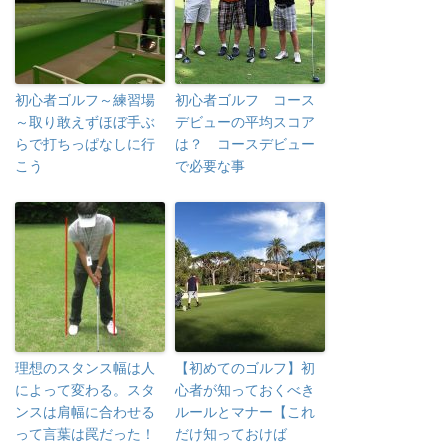
初心者ゴルフ～練習場
初心者ゴルフ コース
～取り敢えずほぼ手ぶ
デビューの平均スコア
らで打ちっぱなしに行
は？ コースデビュー
こう
で必要な事
理想のスタンス幅は人
【初めてのゴルフ】初
によって変わる。スタ
心者が知っておくべき
ンスは肩幅に合わせる
ルールとマナー【これ
って言葉は罠だった！
だけ知っておけば