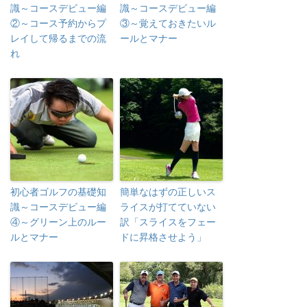
識～コースデビュー編
識～コースデビュー編
②～コース予約からプ
③～覚えておきたいル
レイして帰るまでの流
ールとマナー
れ
初心者ゴルフの基礎知
簡単なはずの正しいス
識～コースデビュー編
ライスが打てていない
④～グリーン上のルー
訳「スライスをフェー
ルとマナー
ドに昇格させよう」