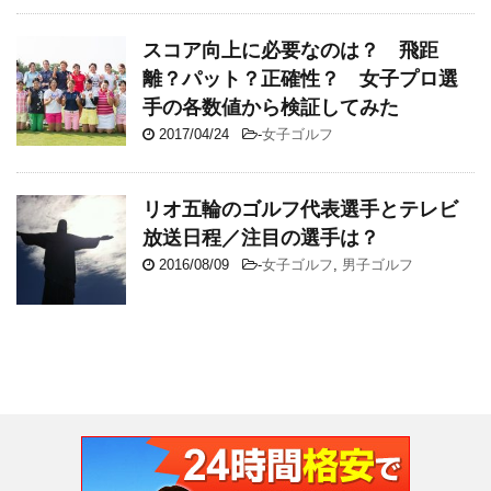
スコア向上に必要なのは？ 飛距
離？パット？正確性？ 女子プロ選
手の各数値から検証してみた
2017/04/24
-
女子ゴルフ
リオ五輪のゴルフ代表選手とテレビ
放送日程／注目の選手は？
2016/08/09
-
女子ゴルフ
,
男子ゴルフ