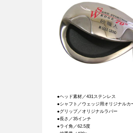
●ヘッド素材／431ステンレス
●シャフト／ウェッジ用オリジナルカ
●グリップ／オリジナルラバー
●長さ／35インチ
●ライ角／62.5度