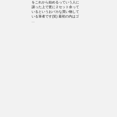
をこれから始めるっていう人に
譲った上で更に２セット余って
いるというおバカな買い物して
いる筆者です(笑) 最初の内はゴ
...