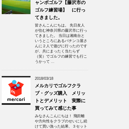
ャンボゴルフ【藤沢市の
ゴルフ練習場】 に行っ
てきました。
皆さんこんにちは。 先日友人
が住む神奈川県の藤沢市に行っ
てきました。 当日は湘南台と
いうところにあるパチンコ屋さ
んに２人で遊びに行ったのです
が、共にまったく当たらず
（笑）でゴルフの練習でも行こ
うかって ...
2018/03/18
メルカリでゴルフクラ
ブ・グッズ購入 メリッ
トとデメリット 実際に
買ってみて感じた事
みなさんこんにちは！ 飛距離
や方向性をクラブのせいにし続
けて買い漁った結果、３セット