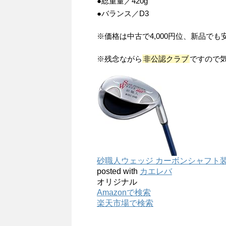
●総重量／420g
●バランス／D3
※価格は中古で4,000円位、新品でも
※残念ながら
非公認クラブ
ですので
砂職人ウェッジ カーボンシャフト装着
posted with
カエレバ
オリジナル
Amazonで検索
楽天市場で検索