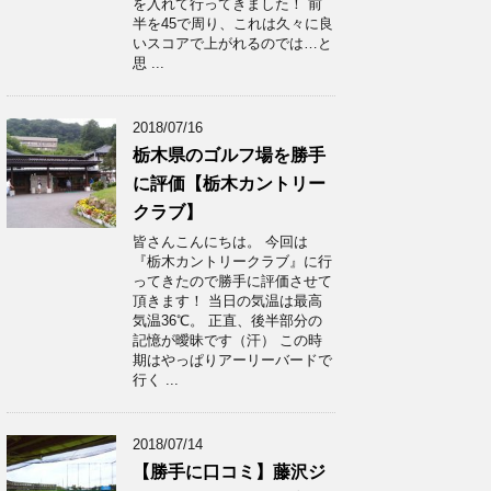
を入れて行ってきました！ 前
半を45で周り、これは久々に良
いスコアで上がれるのでは…と
思 ...
2018/07/16
栃木県のゴルフ場を勝手
に評価【栃木カントリー
クラブ】
皆さんこんにちは。 今回は
『栃木カントリークラブ』に行
ってきたので勝手に評価させて
頂きます！ 当日の気温は最高
気温36℃。 正直、後半部分の
記憶が曖昧です（汗） この時
期はやっぱりアーリーバードで
行く ...
2018/07/14
【勝手に口コミ】藤沢ジ