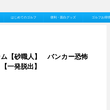
はじめてのゴルフ
便利・面白グッズ
ゴルフお得
テム【砂職人】 バンカー恐怖
！【一発脱出】