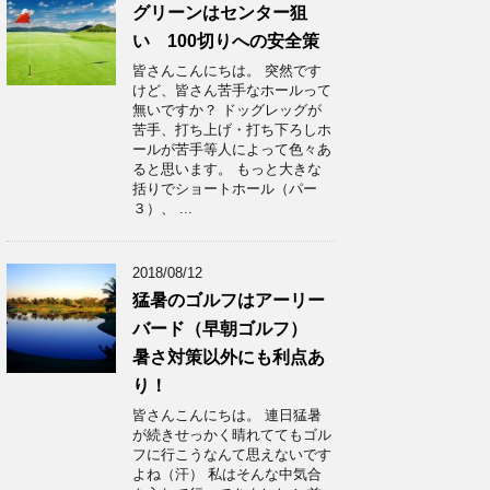
グリーンはセンター狙
い 100切りへの安全策
皆さんこんにちは。 突然です
けど、皆さん苦手なホールって
無いですか？ ドッグレッグが
苦手、打ち上げ・打ち下ろしホ
ールが苦手等人によって色々あ
ると思います。 もっと大きな
括りでショートホール（パー
３）、 ...
2018/08/12
猛暑のゴルフはアーリー
バード（早朝ゴルフ）
暑さ対策以外にも利点あ
り！
皆さんこんにちは。 連日猛暑
が続きせっかく晴れててもゴル
フに行こうなんて思えないです
よね（汗） 私はそんな中気合